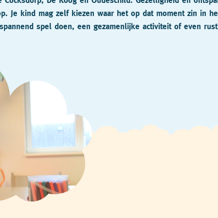
 Cocksdorp, De Koog en Oudeschild. Gezelligheid en ontspan
op. Je kind mag zelf kiezen waar het op dat moment zin in he
spannend spel doen, een gezamenlijke activiteit of even rust