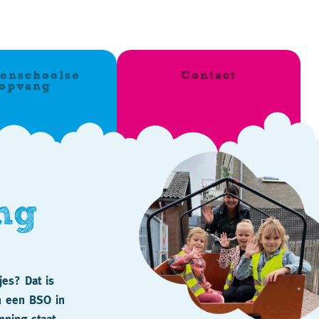
tenschoolse
Contact
opvang
ng
jes? Dat is
n een BSO in