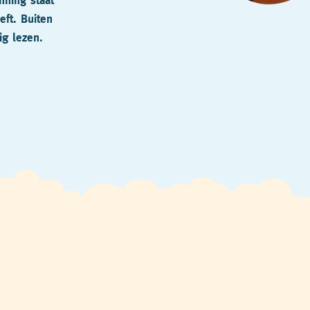
ning staat
eft. Buiten
ig lezen.