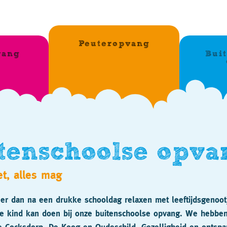
Peuteropvang
vang
Bui
tenschoolse opva
t, alles mag
jner dan na een drukke schooldag relaxen met leeftijdsgenoot
je kind kan doen bij onze buitenschoolse opvang. We hebbe