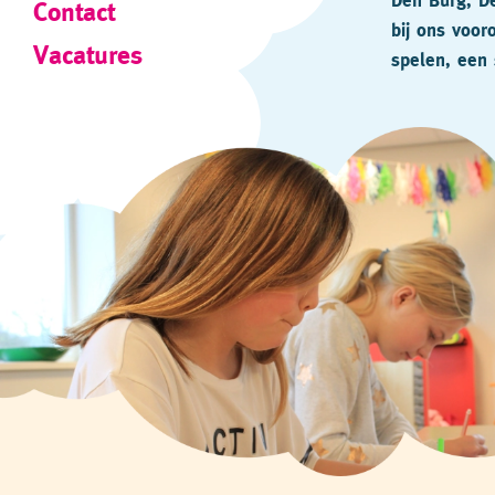
Den Burg, De
Contact
bij ons voor
Vacatures
spelen, een 